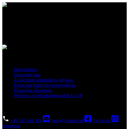
Ratapest - profesjonalne usługi DDD. Dezynfekcja, dezynsekcja i
deratyzacja na najwyższym poziomie. Działamy na terenie Polski
południowej i centralnej.
Obszar działania
Popularne usługi
Dezynfekcja
Usuwanie kun
Zwalczanie szkodników drewna
Usuwanie barszczu sosnowskiego
Usuwanie alergenów
Ochrona przed szkodnikami HACCP
Skontaktuj się
+48 533 644 334
biuro@ratapest.pl
Facebook
Instagram