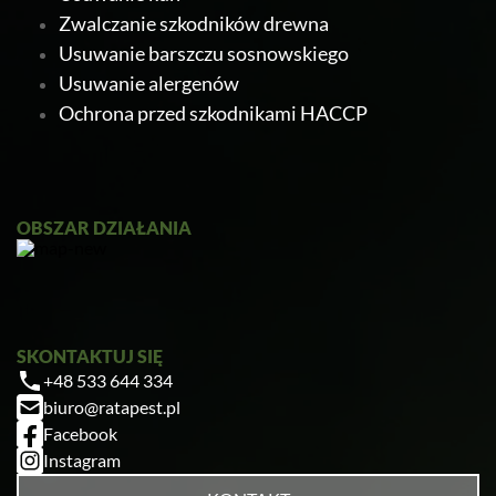
Zwalczanie szkodników drewna
Usuwanie barszczu sosnowskiego
Usuwanie alergenów
Ochrona przed szkodnikami HACCP
Ratapest
OBSZAR DZIAŁANIA
SKONTAKTUJ SIĘ
+48 533 644 334
Zrobiłem/am już coś sam/a przed zabiegiem
biuro@ratapest.pl
— pomogłem czy zaszkodziłem?
Facebook
Jak przygotować mieszkanie do zabiegu?
Instagram