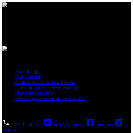
Ratapest - profesjonalne usługi DDD. Dezynfekcja, dezynsekcja i
deratyzacja na najwyższym poziomie. Działamy na terenie Polski
południowej i centralnej.
Obszar działania
Popularne usługi
Dezynfekcja
Usuwanie kun
Zwalczanie szkodników drewna
Usuwanie barszczu sosnowskiego
Usuwanie alergenów
Ochrona przed szkodnikami HACCP
Skontaktuj się
+48 533 644 334
biuro@ratapest.pl
Facebook
Instagram