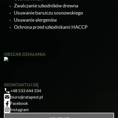
Zwalczanie szkodników drewna
Usuwanie barszczu sosnowskiego
Usuwanie alergenów
Ochrona przed szkodnikami HACCP
Ratapest
OBSZAR DZIAŁANIA
SKONTAKTUJ SIĘ
+48 533 644 334
Zrobiłem/am już coś sam/a przed zabiegiem
biuro@ratapest.pl
— pomogłem czy zaszkodziłem?
Facebook
Jak przygotować mieszkanie do zabiegu?
Instagram