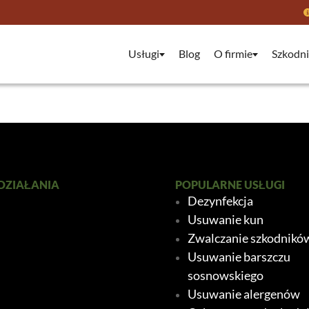
Usługi
Blog
O firmie
Szkodni
DZIAŁANIA
POPULARNE USŁUGI
Dezynfekcja
Usuwanie kun
Zwalczanie szkodnikó
Usuwanie barszczu
sosnowskiego
Usuwanie alergenów