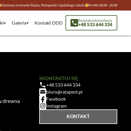
Działamy na terenie Śląska, Małopolski, Opolskiego i okolic
Pn-Nd: 08:00 - 20:00
Bezpłatna konsultacja
ki
Galeria
Kontakt DDD
+48 533 644 334
SKONTAKTUJ SIĘ
+48 533 644 334
biuro@ratapest.pl
Facebook
w drewna
Instagram
KONTAKT
Ratapest