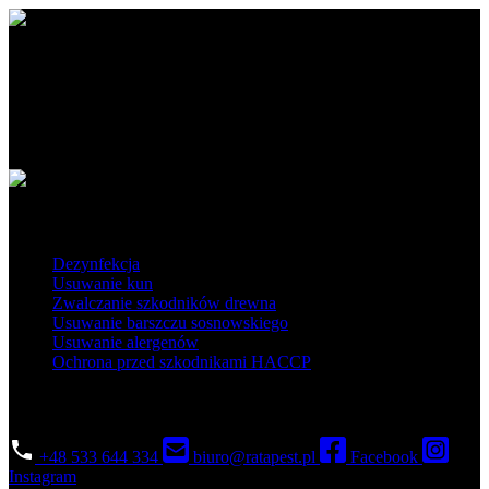
Ratapest - profesjonalne usługi DDD. Dezynfekcja, dezynsekcja i
deratyzacja na najwyższym poziomie. Działamy na terenie Polski
południowej i centralnej.
Obszar działania
Popularne usługi
Dezynfekcja
Usuwanie kun
Zwalczanie szkodników drewna
Usuwanie barszczu sosnowskiego
Usuwanie alergenów
Ochrona przed szkodnikami HACCP
Skontaktuj się
+48 533 644 334
biuro@ratapest.pl
Facebook
Instagram