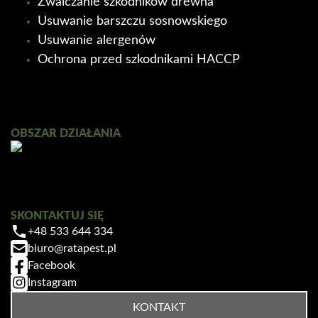
Zwalczanie szkodników drewna
Usuwanie barszczu sosnowskiego
Usuwanie alergenów
Ochrona przed szkodnikami HACCP
Ratapest
OBSZAR DZIAŁANIA
SKONTAKTUJ SIĘ
+48 533 644 334
Zrobiłem/am już coś sam/a przed zabiegiem
biuro@ratapest.pl
— pomogłem czy zaszkodziłem?
Facebook
Jak przygotować mieszkanie do zabiegu?
Instagram
Ile trwa taki zabieg?
KONTAKT