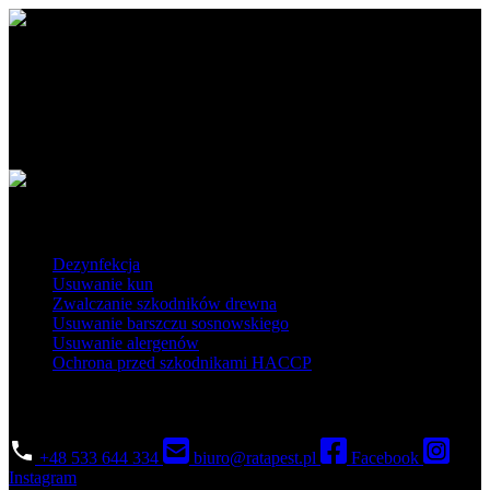
Ratapest - profesjonalne usługi DDD. Dezynfekcja, dezynsekcja i
deratyzacja na najwyższym poziomie. Działamy na terenie Polski
południowej i centralnej.
Obszar działania
Popularne usługi
Dezynfekcja
Usuwanie kun
Zwalczanie szkodników drewna
Usuwanie barszczu sosnowskiego
Usuwanie alergenów
Ochrona przed szkodnikami HACCP
Skontaktuj się
+48 533 644 334
biuro@ratapest.pl
Facebook
Instagram