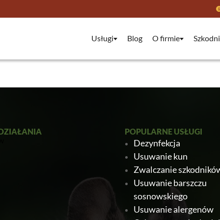
Usługi
Blog
O firmie
Szkodni
DZIAŁANIA
POPULARNE USŁUGI
Dezynfekcja
Usuwanie kun
Zwalczanie szkodnikó
Usuwanie barszczu
sosnowskiego
Usuwanie alergenów