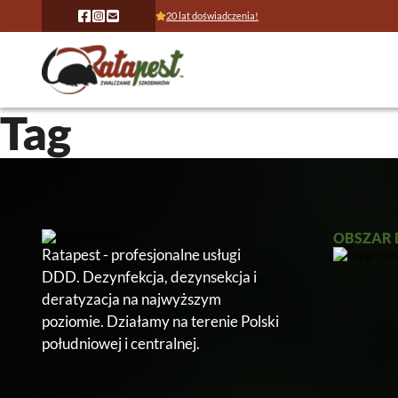
20 lat doświadczenia!
Tag
OBSZAR 
Ratapest - profesjonalne usługi
DDD. Dezynfekcja, dezynsekcja i
deratyzacja na najwyższym
poziomie. Działamy na terenie Polski
południowej i centralnej.