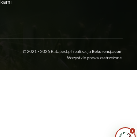
ikami
© 2021 - 2026
Ratapest.pl
realizacja
Rekurencja.com
Zrobiłem/am już coś sam/a przed zabiegiem
Wszystkie prawa zastrzeżone.
— pomogłem czy zaszkodziłem?
Jak przygotować mieszkanie do zabiegu?
Ile trwa taki zabieg?
Czy muszę wyprowadzić się na czas
zabiegu?
1