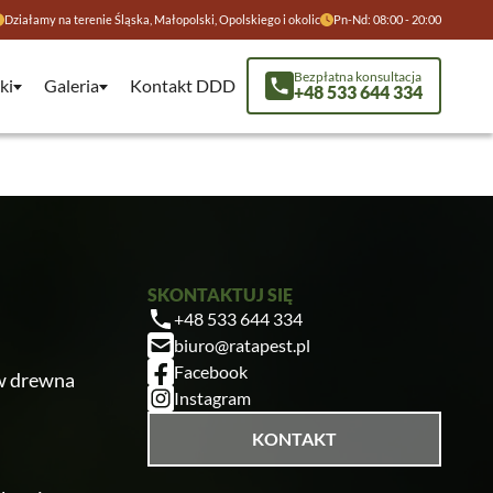
Działamy na terenie Śląska, Małopolski, Opolskiego i okolic
Pn-Nd: 08:00 - 20:00
Bezpłatna konsultacja
ki
Galeria
Kontakt DDD
+48 533 644 334
SKONTAKTUJ SIĘ
+48 533 644 334
biuro@ratapest.pl
Facebook
w drewna
Instagram
KONTAKT
Ratapest