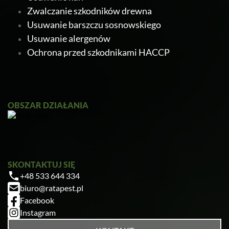
Zwalczanie szkodników drewna
Usuwanie barszczu sosnowskiego
Usuwanie alergenów
Ochrona przed szkodnikami HACCP
Ratapest
OBSZAR DZIAŁANIA
SKONTAKTUJ SIĘ
+48 533 644 334
Zrobiłem/am już coś sam/a przed zabiegiem
biuro@ratapest.pl
— pomogłem czy zaszkodziłem?
Facebook
Jak przygotować mieszkanie do zabiegu?
Instagram