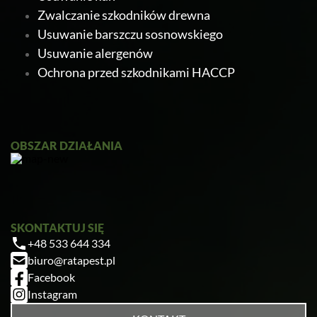
Zwalczanie szkodników drewna
Usuwanie barszczu sosnowskiego
Usuwanie alergenów
Ochrona przed szkodnikami HACCP
Ratapest
OBSZAR DZIAŁANIA
SKONTAKTUJ SIĘ
+48 533 644 334
Zrobiłem/am już coś sam/a przed zabiegiem
biuro@ratapest.pl
— pomogłem czy zaszkodziłem?
Facebook
Jak przygotować mieszkanie do zabiegu?
Instagram