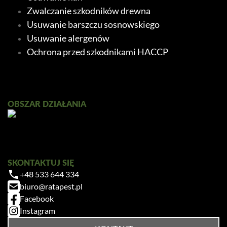
Zwalczanie szkodników drewna
Usuwanie barszczu sosnowskiego
Usuwanie alergenów
Ochrona przed szkodnikami HACCP
Ratapest
OBSZAR DZIAŁANIA
SKONTAKTUJ SIĘ
+48 533 644 334
Zrobiłem/am już coś sam/a przed zabiegiem
biuro@ratapest.pl
— pomogłem czy zaszkodziłem?
Facebook
Jak przygotować mieszkanie do zabiegu?
Instagram