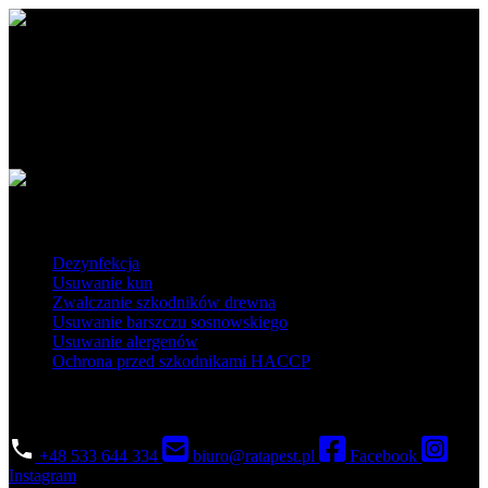
Ratapest - profesjonalne usługi DDD. Dezynfekcja, dezynsekcja i
deratyzacja na najwyższym poziomie. Działamy na terenie Polski
południowej i centralnej.
Obszar działania
Popularne usługi
Dezynfekcja
Usuwanie kun
Zwalczanie szkodników drewna
Usuwanie barszczu sosnowskiego
Usuwanie alergenów
Ochrona przed szkodnikami HACCP
Skontaktuj się
+48 533 644 334
biuro@ratapest.pl
Facebook
Instagram