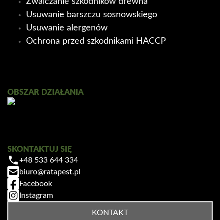
Zwalczanie szkodników drewna
Usuwanie barszczu sosnowskiego
Usuwanie alergenów
Ochrona przed szkodnikami HACCP
Ratapest
OBSZAR DZIAŁANIA
SKONTAKTUJ SIĘ
+48 533 644 334
Zrobiłem/am już coś sam/a przed zabiegiem
biuro@ratapest.pl
— pomogłem czy zaszkodziłem?
Facebook
Jak przygotować mieszkanie do zabiegu?
Instagram
Ile trwa taki zabieg?
KONTAKT