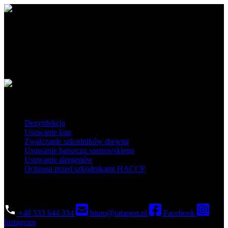
Ratapest - profesjonalne usługi DDD. Dezynfekcja, dezynsekcja i
deratyzacja na najwyższym poziomie. Działamy na terenie Polski
południowej i centralnej.
Obszar działania
Popularne usługi
Dezynfekcja
Usuwanie kun
Zwalczanie szkodników drewna
Usuwanie barszczu sosnowskiego
Usuwanie alergenów
Ochrona przed szkodnikami HACCP
Skontaktuj się
+48 533 644 334
biuro@ratapest.pl
Facebook
Instagram