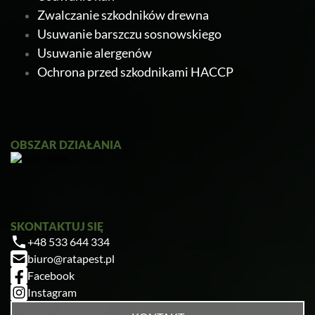
Zwalczanie szkodników drewna
Usuwanie barszczu sosnowskiego
Usuwanie alergenów
Ochrona przed szkodnikami HACCP
Ratapest
OBSZAR DZIAŁANIA
SKONTAKTUJ SIĘ
+48 533 644 334
Zrobiłem/am już coś sam/a przed zabiegiem
biuro@ratapest.pl
— pomogłem czy zaszkodziłem?
Facebook
Jak przygotować mieszkanie do zabiegu?
Instagram