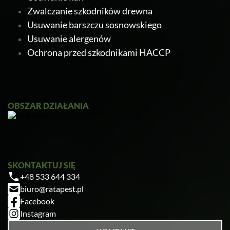
Zwalczanie szkodników drewna
Usuwanie barszczu sosnowskiego
Usuwanie alergenów
Ochrona przed szkodnikami HACCP
Ratapest
OBSZAR DZIAŁANIA
SKONTAKTUJ SIĘ
+48 533 644 334
Zrobiłem/am już coś sam/a przed zabiegiem
biuro@ratapest.pl
— pomogłem czy zaszkodziłem?
Facebook
Jak przygotować mieszkanie do zabiegu?
Instagram