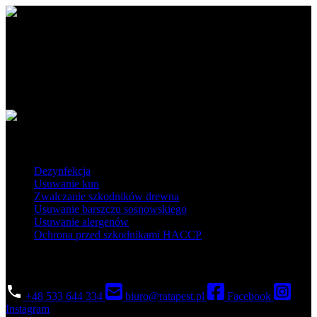
Ratapest - profesjonalne usługi DDD. Dezynfekcja, dezynsekcja i
deratyzacja na najwyższym poziomie. Działamy na terenie Polski
południowej i centralnej.
Obszar działania
Popularne usługi
Dezynfekcja
Usuwanie kun
Zwalczanie szkodników drewna
Usuwanie barszczu sosnowskiego
Usuwanie alergenów
Ochrona przed szkodnikami HACCP
Skontaktuj się
+48 533 644 334
biuro@ratapest.pl
Facebook
Instagram