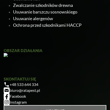
Zwalczanie szkodników drewna
Usuwanie barszczu sosnowskiego
Usuwanie alergenów
Ochrona przed szkodnikami HACCP
Ratapest
OBSZAR DZIAŁANIA
SKONTAKTUJ SIĘ
+48 533 644 334
Zrobiłem/am już coś sam/a przed zabiegiem
biuro@ratapest.pl
— pomogłem czy zaszkodziłem?
Facebook
Jak przygotować mieszkanie do zabiegu?
Instagram