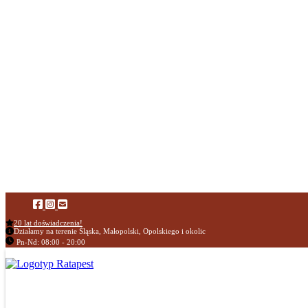
20 lat doświadczenia!
Działamy na terenie Śląska, Małopolski, Opolskiego i okolic
Pn-Nd: 08:00 - 20:00