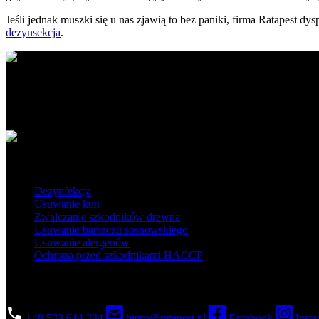
Jeśli jednak muszki się u nas zjawią to bez paniki, firma Ratapest d
dezynsekcja
.
Ratapest - profesjonalne usługi DDD. Dezynfekcja, dezynsekcja i der
Obszar działania
Popularne usługi
Dezynfekcja
Usuwanie kun
Zwalczanie szkodników drewna
Usuwanie barszczu sosnowskiego
Usuwanie alergenów
Ochrona przed szkodnikami HACCP
Skontaktuj się
+48 533 644 334
biuro@ratapest.pl
Facebook
Insta