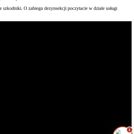
e szkodniki. O zabiegu dezynsekcji poczytacie w dziale usługi
ej i centralnej.
Zrobiłem/am już coś sam/a przed zabiegiem
— pomogłem czy zaszkodziłem?
Jak przygotować mieszkanie do zabiegu?
Ile trwa taki zabieg?
Czy muszę wyprowadzić się na czas
zabiegu?
1