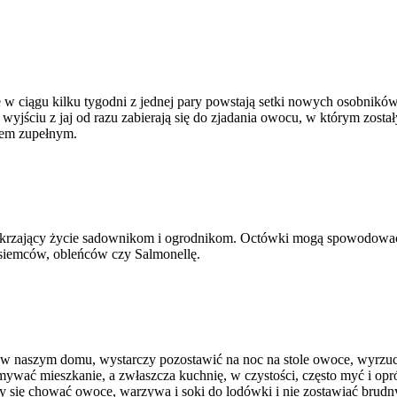
 ciągu kilku tygodni z jednej pary powstają setki nowych osobników. 
 wyjściu z jaj od razu zabierają się do zjadania owocu, w którym zost
niem zupełnym.
zykrzający życie sadownikom i ogrodnikom. Octówki mogą spowodować
asiemców, obleńców czy Salmonellę.
 w naszym domu, wystarczy pozostawić na noc na stole owoce, wyrzuci
ymywać mieszkanie, a zwłaszcza kuchnię, w czystości, często myć i op
my się chować owoce, warzywa i soki do lodówki i nie zostawiać brud