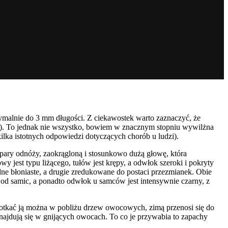
ymalnie do 3 mm długości. Z ciekawostek warto zaznaczyć, że
e). To jednak nie wszystko, bowiem w znacznym stopniu wywilżna
 kilka istotnych odpowiedzi dotyczących chorób u ludzi).
3 pary odnóży, zaokrągloną i stosunkowo dużą głowę, która
y jest typu liżącego, tułów jest krępy, a odwłok szeroki i pokryty
dne błoniaste, a drugie zredukowane do postaci przezmianek. Obie
 od samic, a ponadto odwłok u samców jest intensywnie czarny, z
potkać ją można w pobliżu drzew owocowych, zimą przenosi się do
ajdują się w gnijących owocach. To co je przywabia to zapachy