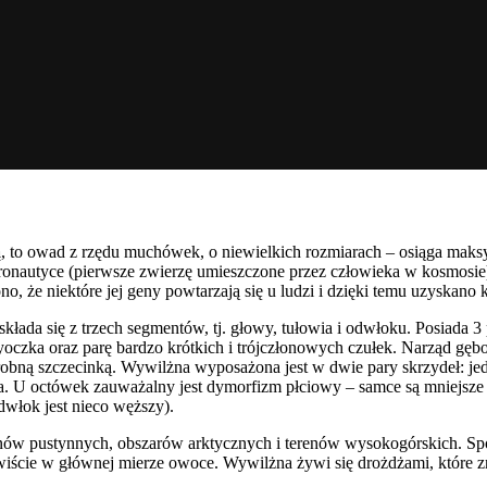
ą
, to owad z rzędu muchówek, o niewielkich rozmiarach – osiąga maks
tronautyce (pierwsze zwierzę umieszczone przez człowieka w kosmosi
no, że niektóre jej geny powtarzają się u ludzi i dzięki temu uzyskano
kłada się z trzech segmentów, tj. głowy, tułowia i odwłoku. Posiada 
oczka oraz parę bardzo krótkich i trójczłonowych czułek. Narząd gębow
drobną szczecinką. Wywilżna wyposażona jest w dwie pary skrzydeł: je
ała. U octówek zauważalny jest dymorfizm płciowy – samce są mniejsze
dwłok jest nieco węższy).
renów pustynnych, obszarów arktycznych i terenów wysokogórskich. S
ście w głównej mierze owoce. Wywilżna żywi się drożdżami, które zn