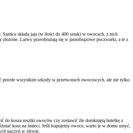
Samica składa jaja (w ilości do 400 sztuk) w owocach, z nich
ały złożone. Larwy przeobrażają się w jasnobrązowe poczwarki, a te z
 przede wszystkim szkody w przetworach owocowych, ale nie tylko.
ć do kosza resztki owoców czy zostawić źle domkniętą butelkę z
różniać kosz na śmieci. Jeśli kupujemy owoce, warto je w domu umyć,
Ratapest
nych naczyń w zlewie.