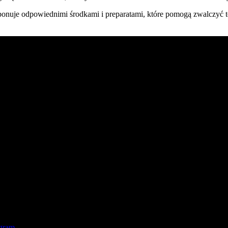
ysponuje odpowiednimi środkami i preparatami, które pomogą zwalczyć t
atyzacja na najwyższym poziomie. Działamy na terenie Polski południow
gram