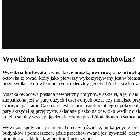
Wywilżna karłowata co to za muchówka?
Wywilżna karłowata
, zwana także
muszką owocową
oraz
octówk
octówka to owad, który jako pierwszy wykorzystywany jest w bioas
przyczyniła się do wielu odkryć z dziedziny genetyki (m.in. stwierdzo
Muszka owocowa posiada zewnętrzny chitynowy szkielet, a jej ciało s
zaopatrzona jest w parę dużych i czerwonych oczu, trzy mniejsze przy
czarnymi paskami. Całe ciało jest koloru jasnobrunatnego i pokryte 
pary skrzydeł są przejrzyste, składane płasko na odwłoku wzdłuż ci
kolei u samicy występują cienkie czarne paski (dodatkowo u samca o
Wywilżna spotykana jest niemal na całym świecie, unika jedynie te
budynków i pomieszczeń, gdzie przechowywana jest żywność, oczywi
produktów, takich jak wino, konfitury czy ocet.