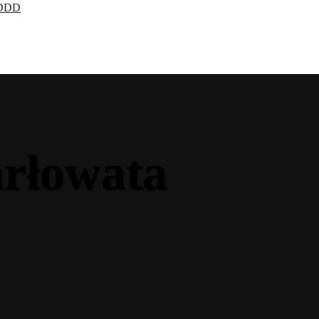
 DDD
rłowata