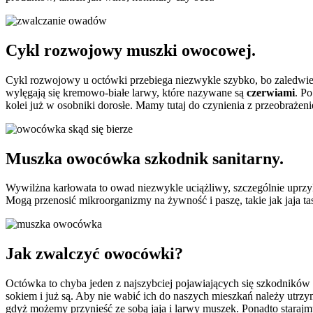
Cykl rozwojowy muszki owocowej.
Cykl rozwojowy u octówki przebiega niezwykle szybko, bo zaledwie w
wylęgają się kremowo-białe larwy, które nazywane są
czerwiami
. Po
kolei już w osobniki dorosłe. Mamy tutaj do czynienia z przeobraże
Muszka owocówka szkodnik sanitarny.
Wywilżna karłowata to owad niezwykle uciążliwy, szczególnie upr
Mogą przenosić mikroorganizmy na żywność i paszę, takie jak jaja t
Jak zwalczyć owocówki?
Octówka to chyba jeden z najszybciej pojawiających się szkodników
sokiem i już są. Aby nie wabić ich do naszych mieszkań należy utrz
gdyż możemy przynieść ze sobą jaja i larwy muszek. Ponadto staraj