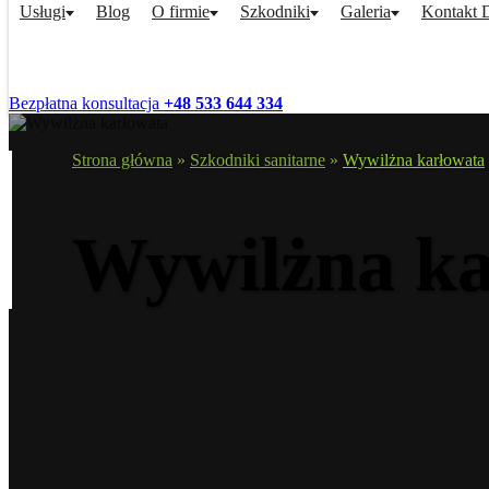
Usługi
Blog
O firmie
Szkodniki
Galeria
Kontakt
Bezpłatna konsultacja
+48 533 644 334
Strona główna
»
Szkodniki sanitarne
»
Wywilżna karłowata
Wywilżna ka