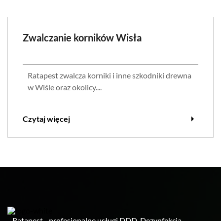
Zwalczanie korników Wisła
Ratapest zwalcza korniki i inne szkodniki drewna
w Wiśle oraz okolicy....
arrow_right
Czytaj więcej
Ratapest - profesjonalne usługi DDD. Dezynfekcja,