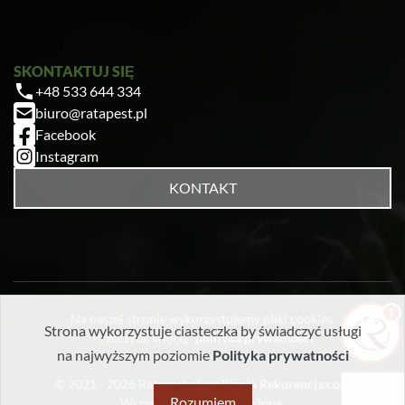
SKONTAKTUJ SIĘ
+48 533 644 334
Zrobiłem/am już coś sam/a przed zabiegiem
biuro@ratapest.pl
— pomogłem czy zaszkodziłem?
Facebook
Jak przygotować mieszkanie do zabiegu?
Instagram
Ile trwa taki zabieg?
KONTAKT
Czy muszę wyprowadzić się na czas
zabiegu?
1
Na naszej stronie wykorzystujemy pliki cookies.
Strona wykorzystuje ciasteczka by świadczyć usługi
Przeczytaj więcej:
polityka prywatności
na najwyższym poziomie
Polityka prywatności
© 2021 - 2026
Ratapest.pl
realizacja
Rekurencja.com
Rozumiem
Wszystkie prawa zastrzeżone.