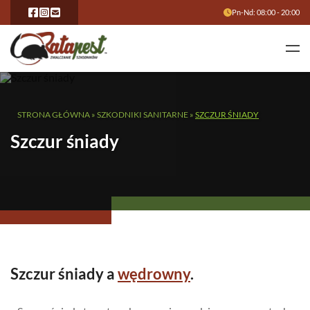
Pn-Nd: 08:00 - 20:00
STRONA GŁÓWNA
»
SZKODNIKI SANITARNE
»
SZCZUR ŚNIADY
Szczur śniady
Szczur śniady a
wędrowny
.