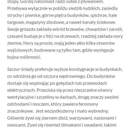
stopy. Gorzej natomiast radzi sobie z pływaniem.
Przebywa wyłącznie w pobliżu siedzib ludzkich, zasiedla
strychy i piwnice, górne piętra budynków, spichrze, hale
targowe, magazyny zbożowe, a nawet kanały ściekowe.
Swoje gniazda zakłada wśród krzewów, chwastów i zarośli,
czasami buduje je z liści na drzewach, rzadziej zakłada nory
ziemne. Nory są proste, mają jeden albo kilka otworów
wyjściowych, budowane są tylko tam, gdzie występuje
bujna roślinność.
Szczur śniady preferuje wyższe kondygnacje w budynkach,
co odróżnia go od szczura wędrownego. Do budynków
dostaje się wspinając po gałęziach lub przewodach
elektrycznych. Przeciska się przez nieszczelne otwory
wentylacyjne i szczeliny w dachach, drogę znaczy swoimi
odchodami i moczem, który zawiera feromony
znacznikowe. Jest wszystkożerny i mało wybredny.
Głównie żywi się ziarnem zbóż, warzywami, nasionami i
owocami. Żywi się również ślimakami i owadami, takimi