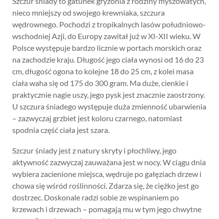
Szczur śniady to gatunek gryzonia z rodziny myszowatych,
nieco mniejszy od swojego krewniaka, szczura
wędrownego. Pochodzi z tropikalnych lasów południowo-
wschodniej Azji, do Europy zawitał już w XI-XII wieku. W
Polsce występuje bardzo licznie w portach morskich oraz
na zachodzie kraju. Długość jego ciała wynosi od 16 do 23
cm, długość ogona to kolejne 18 do 25 cm, z kolei masa
ciała waha się od 175 do 300 gram. Ma duże, cienkie i
praktycznie nagie uszy, jego pysk jest znacznie zaostrzony.
U szczura śniadego występuje duża zmienność ubarwienia
– zazwyczaj grzbiet jest koloru czarnego, natomiast
spodnia część ciała jest szara.
Szczur śniady jest z natury skryty i płochliwy, jego
aktywność zazwyczaj zauważana jest w nocy. W ciągu dnia
wybiera zacienione miejsca, wędruje po gałęziach drzew i
chowa się wśród roślinności. Zdarza się, że ciężko jest go
dostrzec. Doskonale radzi sobie ze wspinaniem po
krzewach i drzewach – pomagają mu w tym jego chwytne