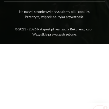
Ratapest
Na naszej stronie wykorzystujemy pliki cookies.
Przeczytaj więcej:
polityka prywatności
© 2021 - 2026
Ratapest.pl
realizacja
Rekurencja.com
Wszystkie prawa zastrzeżone.
Zrobiłem/am już coś sam/a przed zabiegiem
— pomogłem czy zaszkodziłem?
Jak przygotować mieszkanie do zabiegu?
Ile trwa taki zabieg?
Czy muszę wyprowadzić się na czas
zabiegu?
1