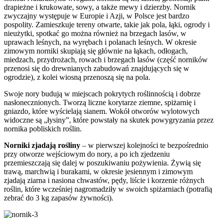
drapieżne i krukowate, sowy, a także mewy i dzierzby. Nornik
zwyczajny występuje w Europie i Azji, w Polsce jest bardzo
pospolity. Zamieszkuje tereny otwarte, takie jak pola, łąki, ogrody i
nieużytki, spotkać go można również na brzegach lasów, w
uprawach leśnych, na wyrębach i polanach leśnych. W okresie
zimowym norniki skupiają się głównie na łąkach, odłogach,
miedzach, przydrożach, rowach i brzegach lasów (część norników
przenosi się do drewnianych zabudowań znajdujących się w
ogrodzie), z kolei wiosną przenoszą się na pola.
Swoje nory budują w miejscach pokrytych roślinnością i dobrze
nasłonecznionych. Tworzą liczne korytarze ziemne, spiżarnię i
gniazdo, które wyścielają sianem. Wokół otworów wylotowych
widoczne są „łysiny”, które powstały na skutek powygryzania przez
nornika pobliskich roślin.
Norniki zjadają rośliny
– w pierwszej kolejności te bezpośrednio
przy otworze wejściowym do nory, a po ich zjedzeniu
przemieszczają się dalej w poszukiwaniu pożywienia. Żywią się
trawą, marchwią i burakami, w okresie jesiennym i zimowym
zjadają ziarna i nasiona chwastów, pędy, liście i korzenie różnych
roślin, które wcześniej nagromadziły w swoich spiżarniach (potrafią
zebrać do 3 kg zapasów żywności).