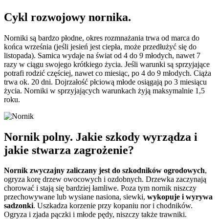
Cykl rozwojowy nornika.
Norniki są bardzo płodne, okres rozmnażania trwa od marca do
końca września (jeśli jesień jest ciepła, może przedłużyć się do
listopada). Samica wydaje na świat od 4 do 9 młodych, nawet 7
razy w ciągu swojego krótkiego życia. Jeśli warunki są sprzyjające
potrafi rodzić częściej, nawet co miesiąc, po 4 do 9 młodych. Ciąża
trwa ok. 20 dni. Dojrzałość płciową młode osiągają po 3 miesiącu
życia. Norniki w sprzyjających warunkach żyją maksymalnie 1,5
roku.
Nornik polny. Jakie szkody wyrządza i
jakie stwarza zagrożenie?
Nornik zwyczajny zaliczany jest do szkodników ogrodowych
,
ogryza korę drzew owocowych i ozdobnych. Drzewka zaczynają
chorować i stają się bardziej łamliwe. Poza tym nornik niszczy
przechowywane lub wysiane nasiona, siewki,
wykopuje i wyrywa
sadzonki
. Uszkadza korzenie przy kopaniu nor i chodników.
Ogryza i zjada pączki i młode pędy, niszczy także trawniki.