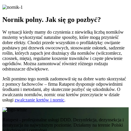
Nornik polny. Jak się go pozbyć?
W sytuacji kiedy mamy do czynienia z niewielką liczbą norników
możemy wykorzystać naturalne sposoby, które mogą przynieść
dobre efekty. Chodzi przede wszystkim o profilaktykę: owijanie
podstawy pni drzewek owocowych, stosowanie osłonek, sadzenie
roślin, których zapach jest drażniący dla norników (wilczomlecz,
czosnek, mięta), regularne koszenie trawników i częste plewienie
ogródków. Można zamontować również różnego rodzaju
odstraszacze dźwiękowe.
Jeśli pomimo tego nornik zadomowił się na dobre warto skorzystać
z pomocy fachowców – firma Ratapest dysponuje odpowiednimi
środkami i metodami, aby skutecznie pozbyć się szkodników. O
zwalczaniu norników, nornic oraz kretów przeczytacie w dziale
usługi
zwalczanie kretów i nornic
.
Ratapest - profesjonalne usługi DDD. Dezynfekcja, dezynsekcja i
deratyzacja na najwyższym poziomie. Działamy na terenie Polski
południowej i centralnej.