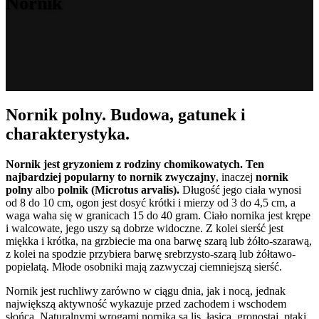
Nornik
Nornik polny. Budowa, gatunek i
charakterystyka.
Nornik jest gryzoniem z rodziny chomikowatych. Ten
najbardziej popularny to nornik zwyczajny
, inaczej
nornik
polny
albo
polnik (Microtus arvalis).
Długość jego ciała wynosi
od 8 do 10 cm, ogon jest dosyć krótki i mierzy od 3 do 4,5 cm, a
waga waha się w granicach 15 do 40 gram. Ciało nornika jest krępe
i walcowate, jego uszy są dobrze widoczne. Z kolei sierść jest
miękka i krótka, na grzbiecie ma ona barwę szarą lub żółto-szarawą,
z kolei na spodzie przybiera barwę srebrzysto-szarą lub żółtawo-
popielatą. Młode osobniki mają zazwyczaj ciemniejszą sierść.
Nornik jest ruchliwy zarówno w ciągu dnia, jak i nocą, jednak
największą aktywność wykazuje przed zachodem i wschodem
słońca. Naturalnymi wrogami nornika są lis, łasica, gronostaj, ptaki