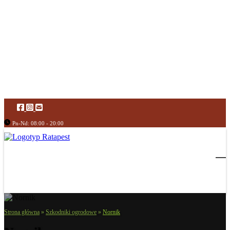
Pn-Nd: 08:00 - 20:00
Strona główna
»
Szkodniki ogrodowe
»
Nornik