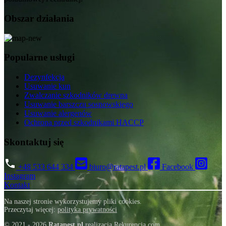
Obszar działania
Popularne usługi
Dezynfekcja
Usuwanie kun
Zwalczanie szkodników drewna
Usuwanie barszczu sosnowskiego
Usuwanie alergenów
Ochrona przed szkodnikami HACCP
Skontaktuj się
+48 533 644 334
biuro@ratapest.pl
Facebook
Instagram
Ratapest
Kontakt
Na naszej stronie wykorzystujemy pliki cookies.
Przeczytaj więcej:
polityka prywatności
© 2021 - 2026
Ratapest.pl
realizacja
Rekurencja.com