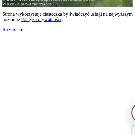
Wszystkie prawa zastrzeżone.
Strona wykorzystuje ciasteczka by świadczyć usługi na najwyższym
poziomie
Polityka prywatności
Rozumiem
Zrobiłem/am już coś sam/a przed zabie
— pomogłem czy zaszkodziłem?
Jak przygotować mieszkanie do zabiegu
Ile trwa taki zabieg?
Czy muszę wyprowadzić się na czas
zabiegu?