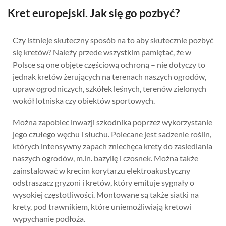
Kret europejski. Jak się go pozbyć?
Czy istnieje skuteczny sposób na to aby skutecznie pozbyć
się kretów? Należy przede wszystkim pamiętać, że w
Polsce są one objęte częściową ochroną – nie dotyczy to
jednak kretów żerujących na terenach naszych ogrodów,
upraw ogrodniczych, szkółek leśnych, terenów zielonych
wokół lotniska czy obiektów sportowych.
Można zapobiec inwazji szkodnika poprzez wykorzystanie
jego czułego węchu i słuchu. Polecane jest sadzenie roślin,
których intensywny zapach zniechęca krety do zasiedlania
naszych ogrodów, m.in. bazylię i czosnek. Można także
zainstalować w krecim korytarzu elektroakustyczny
odstraszacz gryzoni i kretów, który emituje sygnały o
wysokiej częstotliwości. Montowane są także siatki na
krety, pod trawnikiem, które uniemożliwiają kretowi
wypychanie podłoża.