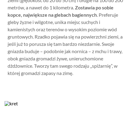
ziemi (głębokość od 20 do 50 cm) i długie na 100 do 200
metrów, a nawet do 1 kilometra.
Zostawia po sobie
kopce, największe na glebach bagiennych
. Preferuje
gleby żyzne i wilgotne, unika miejsc suchych i
kamienistych oraz terenów o wysokim poziomie wód
gruntowych. Rzadko pojawia się na powierzchni ziemi, a
jeśli już to porusza się tam bardzo niezdarnie. Swoje
gniazda buduje – podobnie jak nornica – z mchu i trawy,
obok gniazda gromadzi żywe, unieruchomione
dżdżownice. Tworzy tam swego rodzaju „spiżarnię”, w
której gromadzi zapasy na zimę.