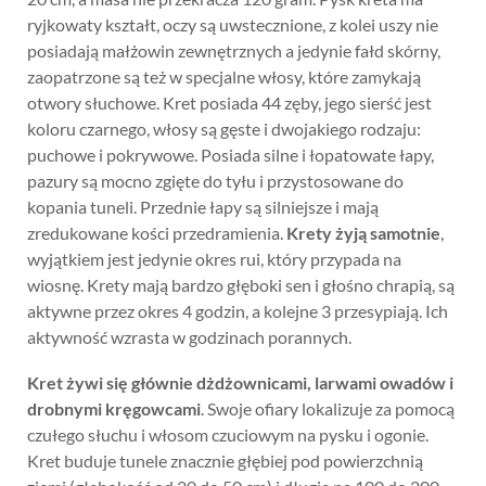
ryjkowaty kształt, oczy są uwstecznione, z kolei uszy nie
posiadają małżowin zewnętrznych a jedynie fałd skórny,
zaopatrzone są też w specjalne włosy, które zamykają
otwory słuchowe. Kret posiada 44 zęby, jego sierść jest
koloru czarnego, włosy są gęste i dwojakiego rodzaju:
puchowe i pokrywowe. Posiada silne i łopatowate łapy,
pazury są mocno zgięte do tyłu i przystosowane do
kopania tuneli. Przednie łapy są silniejsze i mają
zredukowane kości przedramienia.
Krety żyją samotnie
,
wyjątkiem jest jedynie okres rui, który przypada na
wiosnę. Krety mają bardzo głęboki sen i głośno chrapią, są
aktywne przez okres 4 godzin, a kolejne 3 przesypiają. Ich
aktywność wzrasta w godzinach porannych.
Kret żywi się głównie dżdżownicami, larwami owadów i
drobnymi kręgowcami
. Swoje ofiary lokalizuje za pomocą
czułego słuchu i włosom czuciowym na pysku i ogonie.
Kret buduje tunele znacznie głębiej pod powierzchnią