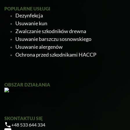
POPULARNE USŁUGI
Dezynfekcja
Usuwanie kun
Zwalczanie szkodników drewna
Usuwanie barszczu sosnowskiego
Usuwanie alergenów
Ochrona przed szkodnikami HACCP
Ratapest
OBSZAR DZIAŁANIA
SKONTAKTUJ SIĘ
+48 533 644 334
Zrobiłem/am już coś sam/a przed zabiegiem