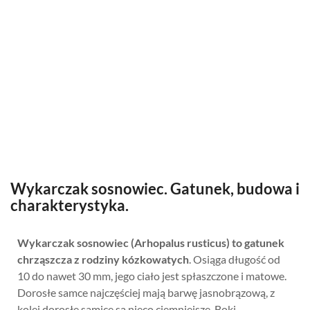
Wykarczak sosnowiec. Gatunek, budowa i
charakterystyka.
Wykarczak sosnowiec (Arhopalus rusticus) to gatunek
chrząszcza z rodziny kózkowatych
. Osiąga długość od
10 do nawet 30 mm, jego ciało jest spłaszczone i matowe.
Dorosłe samce najczęściej mają barwę jasnobrązową, z
kolei dorosłe samice są nieco ciemniejsze. Boki