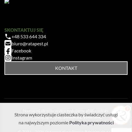
SKONTAKTUJ SIĘ
+48 533 644 334
Zrobiłem/am już coś sam/a przed zabiegiem
biuro@ratapest.pl
— pomogłem czy zaszkodziłem?
Facebook
Jak przygotować mieszkanie do zabiegu?
Instagram
Ile trwa taki zabieg?
KONTAKT
Czy muszę wyprowadzić się na czas
zabiegu?
1
Na naszej stronie wykorzystujemy pliki cookies.
Strona wykorzystuje ciasteczka by świadczyć usługi
Przeczytaj więcej:
polityka prywatności
na najwyższym poziomie
Polityka prywatności
© 2021 - 2026
Ratapest.pl
realizacja
Rekurencja.com