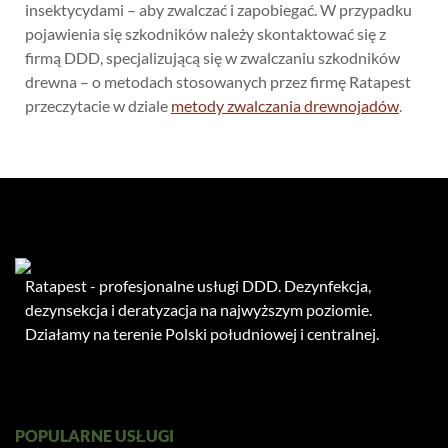
insektycydami – aby zwalczać i zapobiegać. W przypadku
pojawienia się szkodników należy skontaktować się z
firmą DDD, specjalizującą się w zwalczaniu szkodników
drewna – o metodach stosowanych przez firmę Ratapest
przeczytacie w dziale
metody zwalczania drewnojadów
.
Ratapest - profesjonalne usługi DDD. Dezynfekcja,
dezynsekcja i deratyzacja na najwyższym poziomie.
Działamy na terenie Polski południowej i centralnej.
POPULARNE USŁUGI