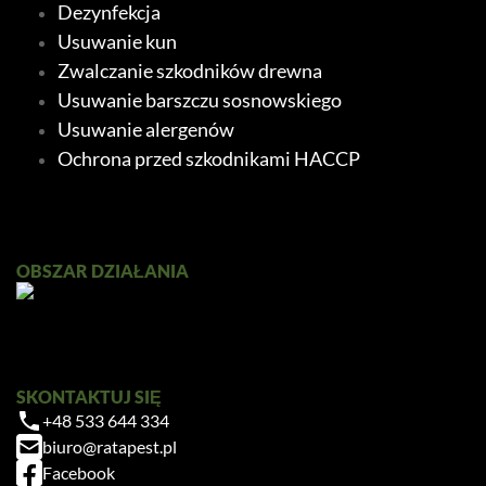
Dezynfekcja
Usuwanie kun
Zwalczanie szkodników drewna
Usuwanie barszczu sosnowskiego
Usuwanie alergenów
Ochrona przed szkodnikami HACCP
Ratapest
OBSZAR DZIAŁANIA
SKONTAKTUJ SIĘ
+48 533 644 334
Zrobiłem/am już coś sam/a przed zabiegiem
biuro@ratapest.pl
— pomogłem czy zaszkodziłem?
Facebook