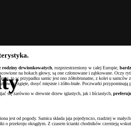
terystyka.
a z rodziny drwionkowatych
, rozprzestrzeniony w całej Europie,
bardz
iejscowione na bokach głowy, są one członowane i ząbkowane. Oczy ry
ity
enie, to w przypadku samic jest ono żółtobrunatne, z kolei u samców z
owato zgięte, dosyć mięsiste i żółto-białe. Poczwarki przypominają p
jać się zarówno w drewnie drzew iglastych, jak i liściastych,
preferuj
niona jest od pogody. Samica składa jaja pojedynczo, rzadziej w małyc
niki o przekroju okrągłym. Z czasem ścianki chodników czernieją wsku