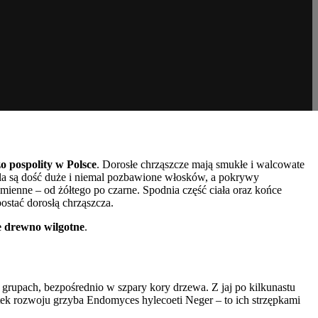
o pospolity w Polsce
. Dorosłe chrząszcze mają smukłe i walcowate
tla są dość duże i niemal pozbawione włosków, a pokrywy
mienne – od żółtego po czarne. Spodnia część ciała oraz końce
ostać dorosłą chrząszcza.
e drewno wilgotne
.
h grupach, bezpośrednio w szpary kory drzewa. Z jaj po kilkunastu
tek rozwoju grzyba Endomyces hylecoeti Neger – to ich strzępkami