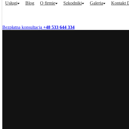
Usługi
Blog
O firmie
Szkodniki
Galeria
Kontakt
Bezpłatna konsultacja
+48 533 644 334