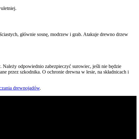
letniej.
ściastych, głównie sosnę, modrzew i grab. Atakuje drewno drzew
Należy odpowiednio zabezpieczyć surowiec, jeśli nie będzie
Ratapest
ne przez szkodnika. O ochronie drewna w lesie, na składnicach i
czania drewnojadów
.
ej i centralnej.
Zrobiłem/am już coś sam/a przed zabiegiem
— pomogłem czy zaszkodziłem?