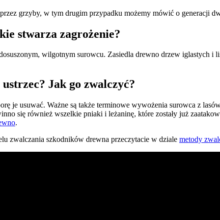
e przez grzyby, w tym drugim przypadku możemy mówić o generacji dwu
akie stwarza zagrożenie?
edosuszonym, wilgotnym surowcu. Zasiedla drewno drzew iglastych i li
 ustrzec? Jak go zwalczyć?
rę je usuwać. Ważne są także terminowe wywożenia surowca z lasów. 
 się również wszelkie pniaki i leżaninę, które zostały już zaatakowa
rewno
.
celu zwalczania szkodników drewna przeczytacie w dziale
metody zwal
atyzacja na najwyższym poziomie. Działamy na terenie Polski południow