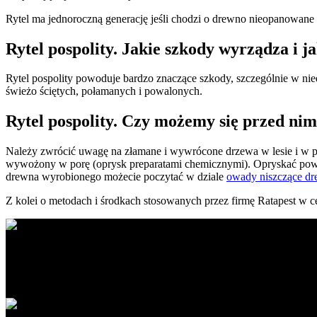
Rytel ma jednoroczną generację jeśli chodzi o drewno nieopanowan
Rytel pospolity. Jakie szkody wyrządza i j
Rytel pospolity powoduje bardzo znaczące szkody, szczególnie w ni
świeżo ściętych, połamanych i powalonych.
Rytel pospolity. Czy możemy się przed nim
Należy zwrócić uwagę na złamane i wywrócone drzewa w lesie i w po
wywożony w porę (oprysk preparatami chemicznymi). Opryskać powinno
drewna wyrobionego możecie poczytać w dziale
owady niszczące d
Z kolei o metodach i środkach stosowanych przez firmę Ratapest w 
Ratapest - profesjonalne usługi DDD. Dezynfekcja, dezynsekcja i der
Obszar działania