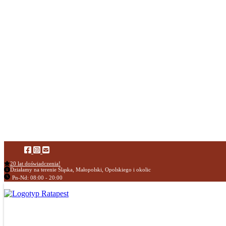
20 lat doświadczenia!
Działamy na terenie Śląska, Małopolski, Opolskiego i okolic
Pn-Nd: 08:00 - 20:00